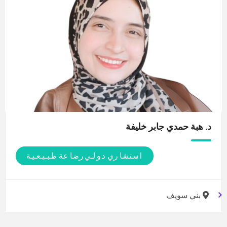
د. هبة حمدي جابر
خليفة
استشاري دولي رضاعة طبيعية
بني سويف