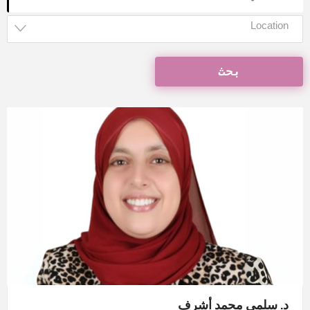
Location
بحث
د. سلمي محمد
أشرف