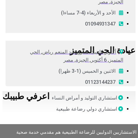
الجيزة, مصر
الأحد و الأربعاء (4-7 مساءا)
01094931347
عيادة الحي المتميز
أكتوبر كلينيك: شارع عبد المنعم رياض, الحي
المتميز, 6 أكتوبر, الجيزة, مصر
الاثنين و الخميس (1-3 ظهرا)
01123144237
اعرفي طبيبك
استشاري التوليد و أمراض النساء
استشاري دولي رضاعة طبيعية
لاستشاريين الدوليين للرضاعة الطبيعية هم مقدمي خدمة صحية