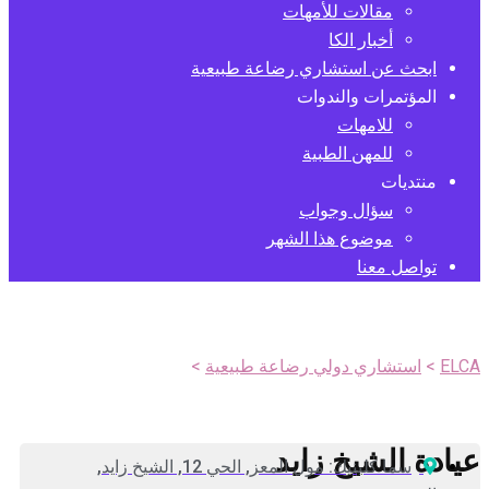
مقالات للأمهات
أخبار الكا
ابحث عن استشاري رضاعة طبيعية
المؤتمرات والندوات
للامهات
للمهن الطبية
منتديات
سؤال وجواب
موضوع هذا الشهر
تواصل معنا
د. فاطمة مجدي
ELCA
>
استشاري دولي رضاعة طبيعية
>
د. فاطمة مجدي
عيادة الشيخ زايد
سما كلينيك: مول المعز, الحي 12, الشيخ زايد,